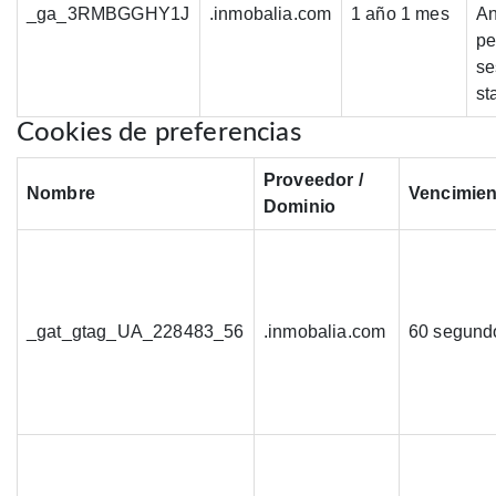
_ga_3RMBGGHY1J
.inmobalia.com
1 año 1 mes
An
pe
se
st
Cookies de preferencias
Proveedor /
Nombre
Vencimien
Dominio
_gat_gtag_UA_228483_56
.inmobalia.com
60 segund