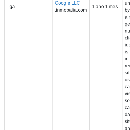
Google LLC
un
_ga
1 año 1 mes
.inmobalia.com
by
a 
ge
nu
cl
ide
is
in
re
si
us
ca
vis
se
ca
da
si
an