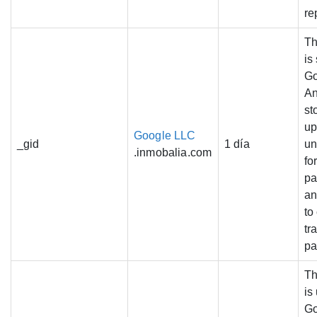
re
Th
is
Go
An
st
up
Google LLC
_gid
1 día
un
.inmobalia.com
fo
pa
an
to
tr
pa
Th
is
Go