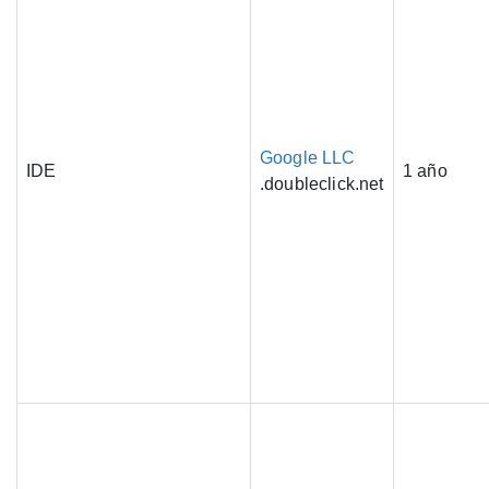
Google LLC
IDE
1 año
.doubleclick.net